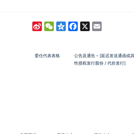
Sina
WeChat
Qzone
Facebook
X
Email
Weibo
委任代表表格
公告及通告 – [延迟发送通函或其
性授权发行股份 / 代价发行]