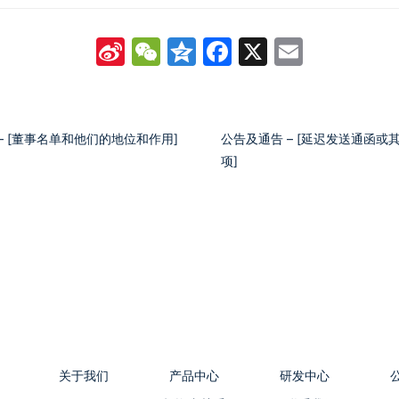
Sina
WeChat
Qzone
Facebook
X
Email
Weibo
– [董事名单和他们的地位和作用]
公告及通告 – [延迟发送通函或
项]
关于我们
产品中心
研发中心