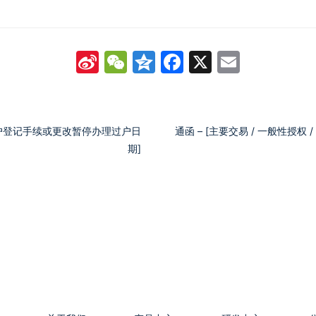
Sina
WeChat
Qzone
Facebook
X
Email
Weibo
过户登记手续或更改暂停办理过户日
通函 – [主要交易 / 一般性授权 
期]