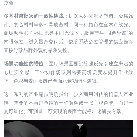
致命。
多基材跨批次的一致性挑战：
机器人外壳涉及塑料、金属饰
件、复合材料等多种异质基材。同一种颜色在室内产线光、
商场照明和户外日光等不同光源下，极易产生“同色异谱”的
肉眼色差。进入量产交付后，缺乏系统公差管理的供应链将
直接导致品牌外观的品质失控。
场景功能性的错位：
医疗场景需要消除强反光以建立患者的
心理安全感，工业协作场景则需要高辨识度以提升作业效
率，色彩与表面质感已全面承载功能性逻辑。
这一系列的产业痛点明确指出：步入商用时代的机器人产业
链，需要的不再是单纯的一桶颜料或一张主观色卡，而是一
套可量化、可测量、可复现的表面性能标准化解决方案。