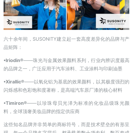
六十余年间，SUSONITY建立起一套高度差异化的品牌与产
品矩阵：
•
Iriodin
®
——珠光与金属效果颜料系列，行业内辨识度最高
的品牌之一，广泛应用于汽车涂料、工业涂料与印刷油墨
•
Xirallic
®
——以氧化铝为基底的效果颜料，以其极度强烈的
闪烁感和色彩饱和度著称，是高端汽车原厂漆的核心材料
•
Timiron
®
——以珍珠母贝光泽为标准的化妆品级珠光颜
料，全球顶奢美妆品牌的指定供应商
这些知名品牌并非简单的商标符号，而是技术壁垒的有形呈
现。每一个品牌名字背后，都承载着数十项专利、数百套成