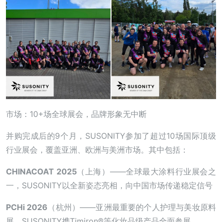
市场：10+场全球展会，品牌形象无中断
并购完成后的9个月，SUSONITY参加了超过10场国际顶级
行业展会，覆盖亚洲、欧洲与美洲市场。其中包括：
CHINACOAT 2025
（上海）——全球最大涂料行业展会之
一，SUSONITY以全新姿态亮相，向中国市场传递稳定信号
PCHi 2026
（杭州）——亚洲最重要的个人护理与美妆原料
展，SUSONITY携Timiron®等化妆品级产品全面参展