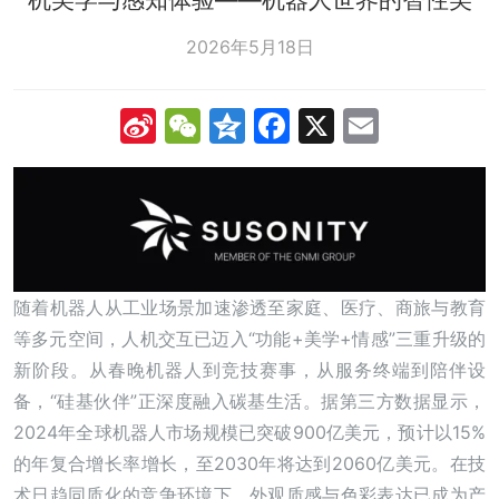
2026年5月18日
Sina
WeChat
Qzone
Facebook
X
Email
Weibo
随着机器人从工业场景加速渗透至家庭、医疗、商旅与教育
等多元空间，人机交互已迈入“功能+美学+情感”三重升级的
新阶段。从春晚机器人到竞技赛事，从服务终端到陪伴设
备，“硅基伙伴”正深度融入碳基生活。据第三方数据显示，
2024年全球机器人市场规模已突破900亿美元，预计以15%
的年复合增长率增长，至2030年将达到2060亿美元。在技
术日趋同质化的竞争环境下，外观质感与色彩表达已成为产