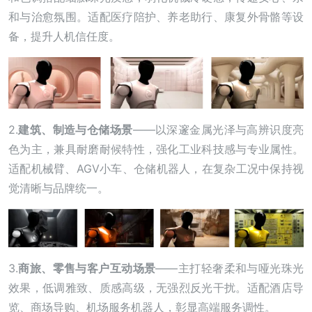
和与治愈氛围。适配医疗陪护、养老助行、康复外骨骼等设
备，提升人机信任度。
2.
建筑、制造与仓储场景
——以深邃金属光泽与高辨识度亮
色为主，兼具耐磨耐候特性，强化工业科技感与专业属性。
适配机械臂、AGV小车、仓储机器人，在复杂工况中保持视
觉清晰与品牌统一。
3.
商旅、零售与客户互动场景
——主打轻奢柔和与哑光珠光
效果，低调雅致、质感高级，无强烈反光干扰。适配酒店导
览、商场导购、机场服务机器人，彰显高端服务调性。