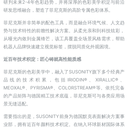
研判未来2-4年色彩趋势，并将深厚的色彩美学积淀与前沿
研发思维融合，塑造了菲尼克斯的高阶专属色彩体系。
菲尼克斯并非简单的配色工具，而是融合环境气候、人文趋
势与技术特性的前瞻性解决方案。从柔光亲和到科技炫彩，
从哑光内敛到金属锋芒，该工具覆盖全场景风格需求，帮助
机器人品牌快速建立视觉标签，摆脱同质化外观困境。
近
百年技术积淀：匠心铸就高性能质感
菲尼克斯的色彩美学中，融入了SUSONITY旗下多个经典产
品线的技术积累，包括IRIODIN®、XIRALLIC®、
MEOXAL®、PYRISMA®、COLORSTREAM®等。依托完备
的产品矩阵与德国精工技术底蕴，菲尼克斯可与各类应用场
景无缝适配。
需要指出的是，SUSONITY前身为德国默克表面解决方案事
业部，拥有近百年颜料技术积淀。在纳入环球新材国际体系