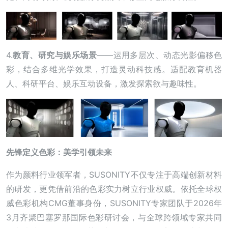
4.
教育、研究与娱乐场景
——运用多层次、动态光影偏移色
彩，结合多维光学效果，打造灵动科技感。适配教育机器
人、科研平台、娱乐互动设备，激发探索欲与趣味性。
先锋定义色彩：美学引领未来
作为颜料行业领军者，SUSONITY不仅专注于高端创新材料
的研发，更凭借前沿的色彩实力树立行业权威。依托全球权
威色彩机构CMG董事身份，SUSONITY专家团队于2026年
3月齐聚巴塞罗那国际色彩研讨会，与全球跨领域专家共同