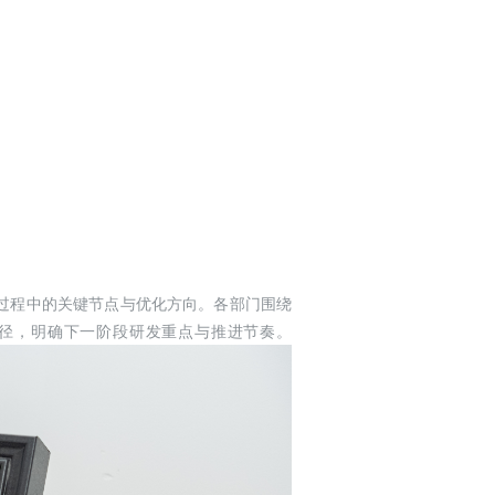
过程中的关键节点与优化方向。各部门围绕
径，明确下一阶段研发重点与推进节奏。