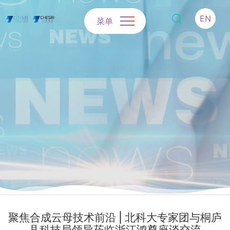
EN
菜单
聚焦合成云母技术前沿 | 北科大专家团与桐庐
县科技局领导莅临浙江鸿尊座谈交流