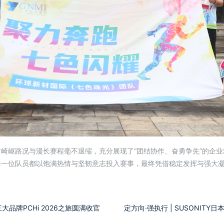
崎岖路况与漫长赛程毫不退缩，充分展现了“团结协作、奋勇争先”的企
每一位队员都以饱满热情与坚韧意志投入赛事，最终凭借稳定发挥与强大
大品牌PCHi 2026之旅圆满收官
定方向·强执行 | SUSONIT