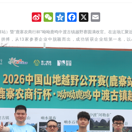
Sina
WeChat
Qzone
Facebook
X
Email
Weibo
鹿寨站）暨“鹿寨农商行杯”呦呦鹿鸣中渡古镇越野赛圆满收官。在这场汇聚
拼搏，从13家参赛企业中脱颖而出，成功斩获企业组第一名，