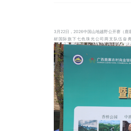
3月22日，2026中国山地越野公开赛（
材国际旗下七色珠光公司两支队伍奋勇