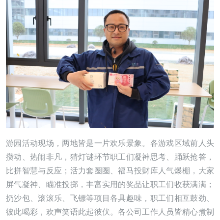
游园活动现场，两地皆是一片欢乐景象。各游戏区域前人头
攒动、热闹非凡，猜灯谜环节职工们凝神思考、踊跃抢答，
比拼智慧与反应；活力套圈圈、福马投财库人气爆棚，大家
屏气凝神、瞄准投掷，丰富实用的奖品让职工们收获满满；
扔沙包、滚滚乐、飞镖等项目各具趣味，职工们相互鼓劲、
彼此喝彩，欢声笑语此起彼伏。各公司工作人员皆精心煮制