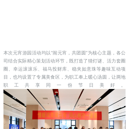
本次元宵游园活动均以“闹元宵，共团圆”为核心主题，各公
司结合实际精心策划活动环节，既打造了猜灯谜、活力套圈
圈、幸运滚滚乐、福马投财库、稳夹如意珠等趣味互动项
目，也均设置了专属美食区，为职工奉上暖心汤圆，让两地
职工共享同一份节日美好。