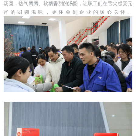
汤圆，热气腾腾、软糯香甜的汤圆，让职工们在舌尖感受元
宵的团圆滋味，更体会到企业的暖心关怀。