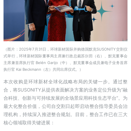
（图片：2025年7月31日，环球新材国际并购德国默克SUSONITY交割仪
式举行，环球新材国际董事局主席兼行政总裁苏尔田（右）、默克董事会
主席兼首席执行官 Belén Garijo（中）、默克董事会成员兼电子业务首席
执行官 Kai Beckmann（左）共同出席仪式。）
本次收购是环球新材全球化战略布局的关键一步。通过整
合，将SUSONITY从提供表面解决方案的业务定位升级为“融
合科技、创新与可持续发展的全场景应用科技生态平台”。为
最大化整合价值，公司自交割日起即启动整合指导委员会治
理机构，持续深入推进整合规划。目前，整合工作已在三大
核心领域取得关键进展：