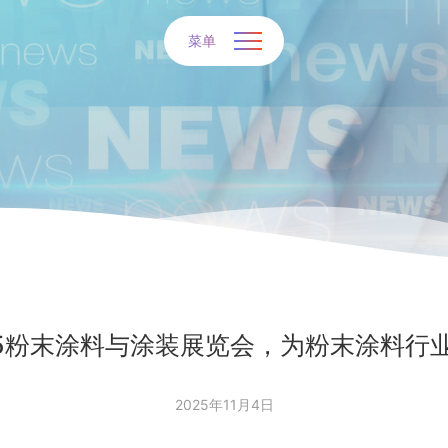
菜单
25粉末涂料与涂装展览会，为粉末涂料行
2025年11月4日