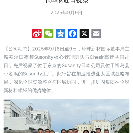
2025年9月9日
Sina
WeChat
Qzone
Facebook
X
Email
Weibo
【公司动态】2025年9月8日至9日，环球新材国际董事局主
席苏尔田率领Susonity核心管理团队与Chesir高管共同赴
日，先后视察了位于东京的Susonity日本公司及位于福岛县
小名浜的Susonity工厂。此行旨在加速推进亚太区域战略布
局，深化全球资源整合与区域协同，进一步巩固集团在全球
新材料领域的优势地位。