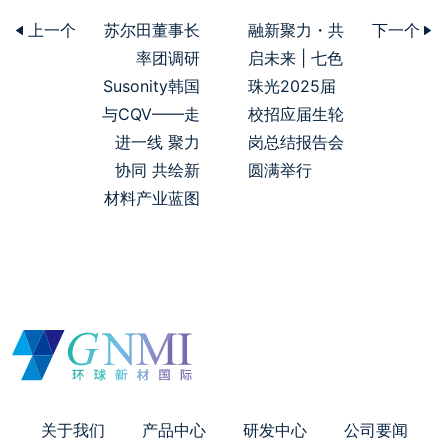
上一个
苏尔田董事长
融新聚力・共
下一个
率团调研
启未来 | 七色
Susonity韩国
珠光2025届
与CQV——走
校招应届生轮
进一线 聚力
岗总结报告会
协同 共绘新
圆满举行
材料产业蓝图
关于我们
产品中心
研发中心
公司要闻