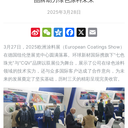
2025年3月28日
Sina
WeChat
Qzone
Facebook
X
Email
Weibo
3月27日，2025欧洲涂料展（European Coatings Show）
在德国纽伦堡展览中心圆满落幕。环球新材国际携旗下“七色
珠光”与“CQV”品牌以双展位为舞台，展示了公司在绿色涂料
领域的技术实力，还与众多国际客户达成了合作意向，为未
来的发展奠定了坚实基础，历时三天的精彩呈现完美收官。