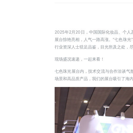
2025年2月20日，中国国际化妆品、个
展台惊艳亮相，人气一路高涨。“七色珠光
行业资深人士驻足品鉴，目光所及之处，
现场盛况速递，一起来看！
七色珠光展台内，技术交流与合作洽谈气
场景和高品质产品，我们的展台吸引了海