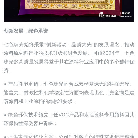
创新发展，绿色承诺
七色珠光始终秉承“创新驱动，品质为先”的发展理念，推动
涂料原材料行业的技术升级和绿色发展。回顾2024年，七色
珠光的高质量发展得益于其在涂料行业应用中的多个独特优
势：
• 产品性能卓越：七色珠光的合成云母基珠光颜料在光泽、
遮盖力、耐候性和化学稳定性方面均表现出色，完全满足建
筑涂料和工业涂料的高标准要求；
• 绿色环保技术领先：低VOC产品和水性涂料专用颜料因其
环保特性深受客户青睐；
• 提供定制化解决方案：公司针对客户的特殊需求进行精准