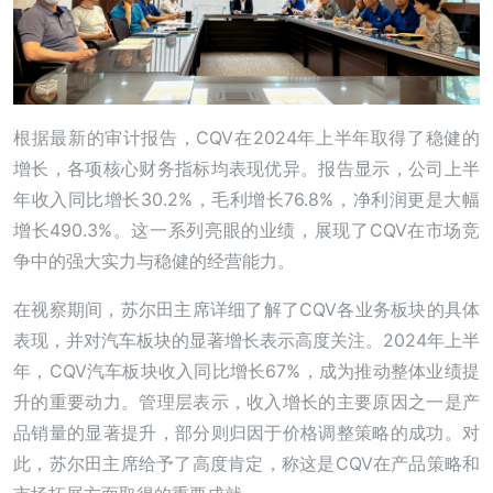
根据最新的审计报告，CQV在2024年上半年取得了稳健的
增长，各项核心财务指标均表现优异。报告显示，公司上半
年收入同比增长30.2%，毛利增长76.8%，净利润更是大幅
增长490.3%。这一系列亮眼的业绩，展现了CQV在市场竞
争中的强大实力与稳健的经营能力。
在视察期间，苏尔田主席详细了解了CQV各业务板块的具体
表现，并对汽车板块的显著增长表示高度关注。2024年上半
年，CQV汽车板块收入同比增长67%，成为推动整体业绩提
升的重要动力。管理层表示，收入增长的主要原因之一是产
品销量的显著提升，部分则归因于价格调整策略的成功。对
此，苏尔田主席给予了高度肯定，称这是CQV在产品策略和