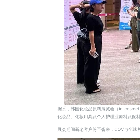
据悉，韩国化妆品原料展览会（in-cosmet
化妆品、化妆用具及个人护理业原料及配
展会期间新老客户纷至沓来，CQV与全球