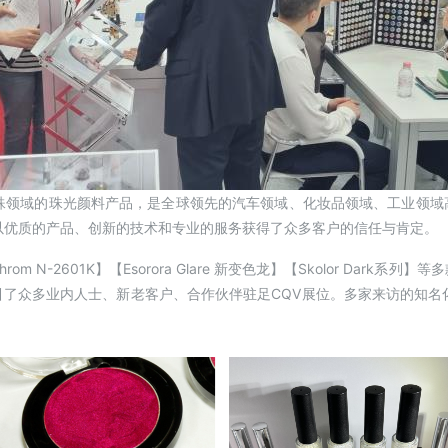
特殊领域的珠光颜料产品，是全球领先的汽车领域、化妆品领域、工业领域
以优质的产品、创新的技术和专业的服务获得了众多客户的信任与肯定。
Magchrom N-2601K】【Esorora Glare 新变色龙】【Skolor D
了众多业内人士、新老客户、合作伙伴驻足CQV展位。多家来访的知名