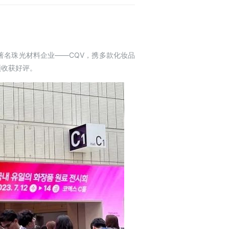
的韩国著名珠光材料企业——CQV，携多款化妆品
频收获好评。