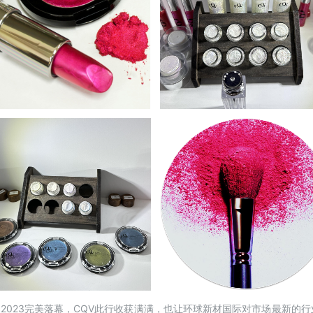
 Korea）2023完美落幕，CQV此行收获满满，也让环球新材国际对市场最