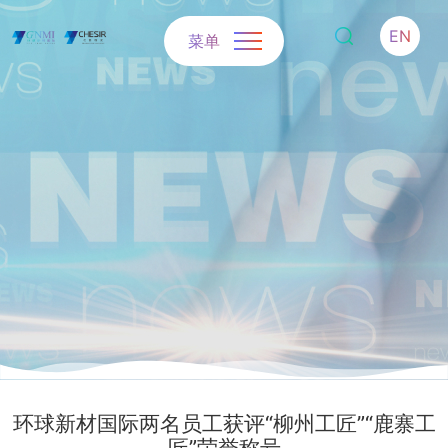
EN
菜单
环球新材国际两名员工获评“柳州工匠”“鹿寨工
匠”荣誉称号