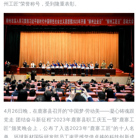
州工匠”荣誉称号，受到隆重表彰。
4月26日晚，在鹿寨县召开的“中国梦·劳动美——凝心铸魂跟
党走 团结奋斗新征程”2023年鹿寨县职工庆五一暨“鹿寨工
匠”颁奖晚会上，公布了入选2023年“鹿寨工匠”的十人名
单。环球新材国际研发部员工谢思维凭借卓越的科技创新成