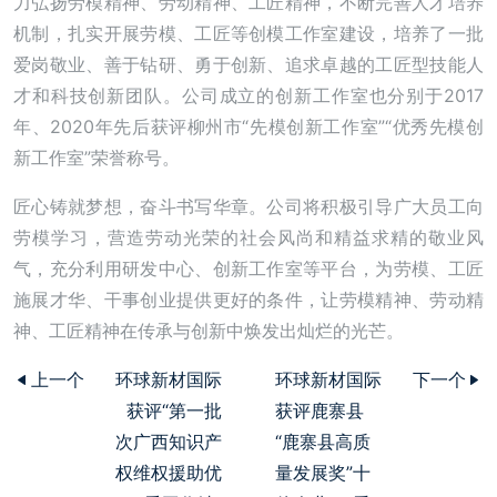
力弘扬劳模精神、劳动精神、工匠精神，不断完善人才培养
机制，扎实开展劳模、工匠等创模工作室建设，培养了一批
爱岗敬业、善于钻研、勇于创新、追求卓越的工匠型技能人
才和科技创新团队。公司成立的创新工作室也分别于2017
年、2020年先后获评柳州市“先模创新工作室”“优秀先模创
新工作室”荣誉称号。
匠心铸就梦想，奋斗书写华章。公司将积极引导广大员工向
劳模学习，营造劳动光荣的社会风尚和精益求精的敬业风
气，充分利用研发中心、创新工作室等平台，为劳模、工匠
施展才华、干事创业提供更好的条件，让劳模精神、劳动精
神、工匠精神在传承与创新中焕发出灿烂的光芒。
上一个
环球新材国际
环球新材国际
下一个
获评“第一批
获评鹿寨县
次广西知识产
“鹿寨县高质
权维权援助优
量发展奖”十