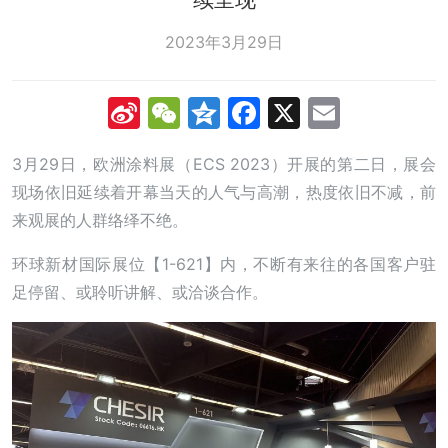
2023年3月29日
Sina
WeChat
Qzone
Facebook
X
Email
Weibo
3月29日，欧洲涂料展（ECS 2023）开展的第二日，展会
现场依旧延续着开幕当天的人气与高潮，热度依旧不减，前
来观展的人群络绎不绝。
环球新材国际展位【1-621】内，不断有来往的各国客户驻
足停留、或聆听讲解、或洽谈合作。