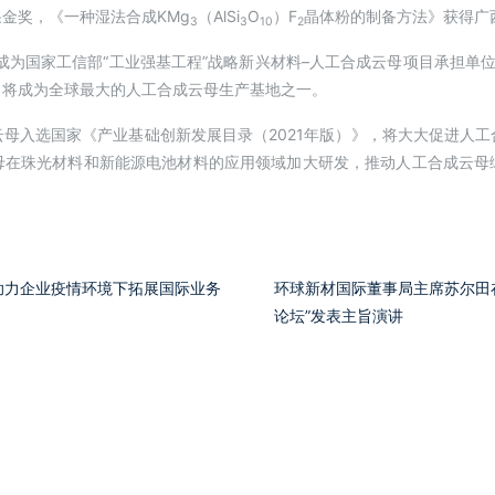
金奖，《一种湿法合成KMg
（AlSi
O
）F
晶体粉的制备方法》获得广
3
3
10
2
年成为国家工信部“工业强基工程”战略新兴材料–人工合成云母项目承担单
司将成为全球最大的人工合成云母生产基地之一。
母入选国家《产业基础创新发展目录（2021年版）》，将大大促进人
母在珠光材料和新能源电池材料的应用领域加大研发，推动人工合成云母
助力企业疫情环境下拓展国际业务
环球新材国际董事局主席苏尔田在
论坛”发表主旨演讲