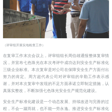
（评审组开展实地检查工作）
在复审工作末次会议上，评审组组长周伯雄通报整体复审情
况，并宣布七色珠光在本次考评中成功达到安全生产标准化
三级企业标准。本次复审是对公司在保障安全生产方面付出
努力的肯定。周方超代表公司对评审组的辛勤工作表示感
谢，并对本次复审中发现的不足方面承诺立即制定措施，认
真落实整改，不断加强七色珠光安全生产规范化建设。
安全生产标准化建设是一个动态发展、持续改进与完善的过
程，不会一蹴而就，也不能一劳永逸。推进安全生产标准化