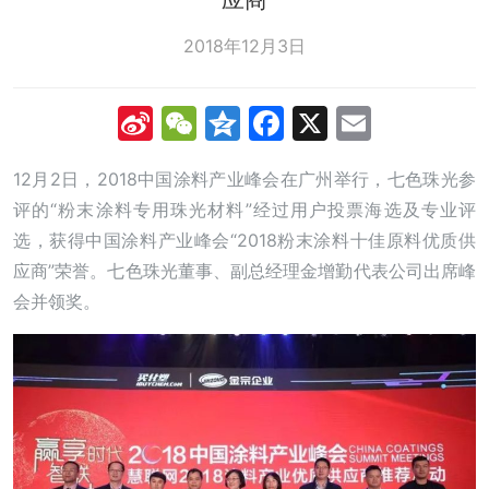
2018年12月3日
Sina
WeChat
Qzone
Facebook
X
Email
Weibo
12月2日，2018中国涂料产业峰会在广州举行，七色珠光参
评的“粉末涂料专用珠光材料”经过用户投票海选及专业评
选，获得中国涂料产业峰会“2018粉末涂料十佳原料优质供
应商”荣誉。七色珠光董事、副总经理金增勤代表公司出席峰
会并领奖。