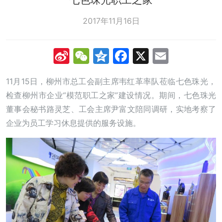
2017年11月16日
Sina
WeChat
Qzone
Facebook
X
Email
Weibo
11月15日，柳州市总工会副主席韦红革率队莅临七色珠光，
检查柳州市企业“模范职工之家”建设情况。期间，七色珠光
董事会秘书路灵芝、工会主席尹富文陪同调研，实地考察了
企业为员工学习休息提供的服务设施。