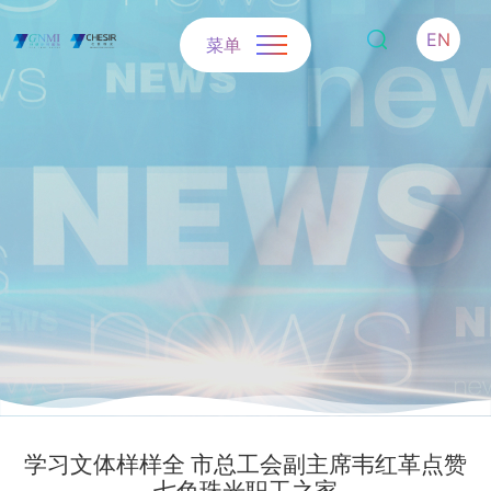
EN
菜单
学习文体样样全 市总工会副主席韦红革点赞
七色珠光职工之家