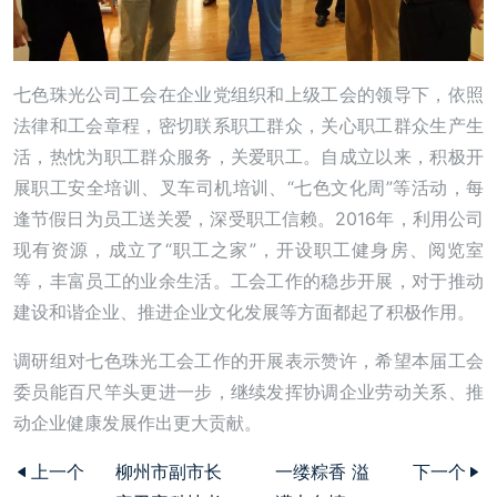
七色珠光公司工会在企业党组织和上级工会的领导下，依照
法律和工会章程，密切联系职工群众，关心职工群众生产生
活，热忱为职工群众服务，关爱职工。自成立以来，积极开
展职工安全培训、叉车司机培训、“七色文化周”等活动，每
逢节假日为员工送关爱，深受职工信赖。2016年，利用公司
现有资源，成立了“职工之家”，开设职工健身房、阅览室
等，丰富员工的业余生活。工会工作的稳步开展，对于推动
建设和谐企业、推进企业文化发展等方面都起了积极作用。
调研组对七色珠光工会工作的开展表示赞许，希望本届工会
委员能百尺竿头更进一步，继续发挥协调企业劳动关系、推
动企业健康发展作出更大贡献。
上一个
柳州市副市长
一缕粽香 溢
下一个