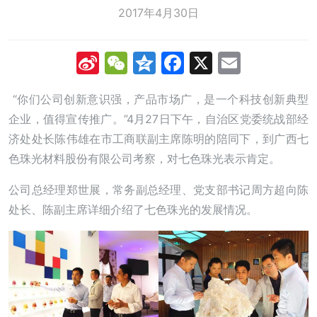
2017年4月30日
Sina
WeChat
Qzone
Facebook
X
Email
Weibo
“你们公司创新意识强，产品市场广，是一个科技创新典型
企业，值得宣传推广。”4月27日下午，自治区党委统战部经
济处处长陈伟雄在市工商联副主席陈明的陪同下，到广西七
色珠光材料股份有限公司考察，对七色珠光表示肯定。
公司总经理郑世展，常务副总经理、党支部书记周方超向陈
处长、陈副主席详细介绍了七色珠光的发展情况。