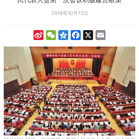
2016年10月13日
Sina
WeChat
Qzone
Facebook
X
Email
Weibo