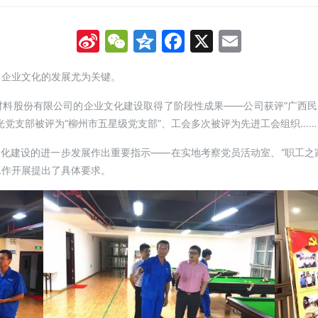
Sina
WeChat
Qzone
Facebook
X
Email
Weibo
，企业文化的发展尤为关键。
料股份有限公司的企业文化建设取得了阶段性成果——公司获评“广西民
光党支部被评为“柳州市五星级党支部”、工会多次被评为先进工会组织……
文化建设的进一步发展作出重要指示——在实地考察党员活动室、“职工之家
工作开展提出了具体要求。